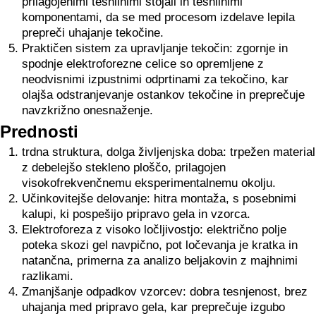
prilagojenimi tesnilnimi stojali in tesnilnimi
komponentami, da se med procesom izdelave lepila
prepreči uhajanje tekočine.
Praktičen sistem za upravljanje tekočin: zgornje in
spodnje elektroforezne celice so opremljene z
neodvisnimi izpustnimi odprtinami za tekočino, kar
olajša odstranjevanje ostankov tekočine in preprečuje
navzkrižno onesnaženje.
Prednosti
trdna struktura, dolga življenjska doba: trpežen material
z debelejšo stekleno ploščo, prilagojen
visokofrekvenčnemu eksperimentalnemu okolju.
Učinkovitejše delovanje: hitra montaža, s posebnimi
kalupi, ki pospešijo pripravo gela in vzorca.
Elektroforeza z visoko ločljivostjo: električno polje
poteka skozi gel navpično, pot ločevanja je kratka in
natančna, primerna za analizo beljakovin z majhnimi
razlikami.
Zmanjšanje odpadkov vzorcev: dobra tesnjenost, brez
uhajanja med pripravo gela, kar preprečuje izgubo