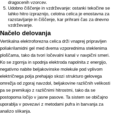
dragocenih vzorcev.
Udobno čiščenje in vzdrževanje: ostanki tekočine se
lahko hitro izpraznijo, celotna celica je enostavna za
razstavljanje in čiščenje, kar prihrani čas za dnevno
vzdrževanje.
Načelo delovanja
Vertikalna elektroforezna celica drži vnaprej pripravljen
poliakrilamidni gel med dvema vzporednima steklenima
ploščama, tako da tvori ločevalni kanal v navpični smeri.
Ko se zgornja in spodnja elektroda napolnita z energijo,
negativno nabite beljakovinske molekule pod vplivom
električnega polja prehajajo skozi strukturo gelovega
omrežja od zgoraj navzdol, beljakovine različnih velikosti
pa se premikajo z različnimi hitrostmi, tako da se
postopoma ločijo v jasne pasove. Ta sistem se običajno
uporablja v povezavi z metodami pufra in barvanja za
analizo slikanja.