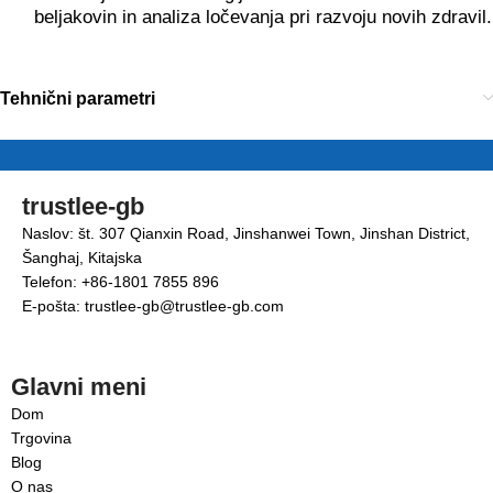
beljakovin in analiza ločevanja pri razvoju novih zdravil.
Tehnični parametri
trustlee-gb
Naslov: št. 307 Qianxin Road, Jinshanwei Town, Jinshan District,
Šanghaj, Kitajska
Telefon: +86-1801 7855 896
E-pošta: trustlee-gb@trustlee-gb.com
Glavni meni
Dom
Trgovina
Blog
O nas