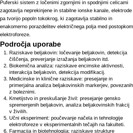
Puferski sistem z ločenimi zgornjimi in spodnjimi celicami
zagotavlja neprekinjene in stabilne ionske kanale, elektrode
pa tvorijo popoln tokokrog, ki zagotavlja stabilno in
enakomerno porazdelitev električnega polja med postopkom
elektroforeze.
Področja uporabe
Raziskave beljakovin: ločevanje beljakovin, detekcija
čiščenja, preverjanje izražanja beljakovin itd.
Biokemična analiza: raziskave encimske aktivnosti,
interakcija beljakovin, detekcija modifikacij.
Medicinske in klinične raziskave: presejanje in
primerjalna analiza beljakovinskih markerjev, povezanih
z boleznimi.
Kmetijstvo in preskušanje živil: presejanje gensko
spremenjenih beljakovin, analiza beljakovinskih frakcij
v živilih.
Učni eksperiment: poučevanje načela in tehnologije
elektroforeze v eksperimentalnih tečajih na fakulteti.
Farmacija in biotehnologija: raziskave strukture