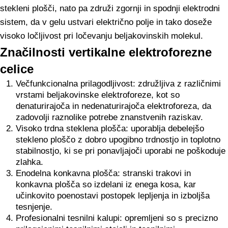
stekleni plošči, nato pa združi zgornji in spodnji elektrodni
sistem, da v gelu ustvari električno polje in tako doseže
visoko ločljivost pri ločevanju beljakovinskih molekul.
Značilnosti vertikalne elektroforezne
celice
Večfunkcionalna prilagodljivost: združljiva z različnimi
vrstami beljakovinske elektroforeze, kot so
denaturirajoča in nedenaturirajoča elektroforeza, da
zadovolji raznolike potrebe znanstvenih raziskav.
Visoko trdna steklena plošča: uporablja debelejšo
stekleno ploščo z dobro upogibno trdnostjo in toplotno
stabilnostjo, ki se pri ponavljajoči uporabi ne poškoduje
zlahka.
Enodelna konkavna plošča: stranski trakovi in
konkavna plošča so izdelani iz enega kosa, kar
učinkovito poenostavi postopek lepljenja in izboljša
tesnjenje.
Profesionalni tesnilni kalupi: opremljeni so s precizno