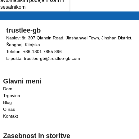
avtomatskim podajalnikom in
sesalnikom
trustlee-gb
Naslov: št. 307 Qianxin Road, Jinshanwei Town, Jinshan District,
Šanghaj, Kitajska
Telefon: +86-1801 7855 896
E-pošta: trustlee-gb@trustlee-gb.com
Glavni meni
Dom
Trgovina
Blog
O nas
Kontakt
Zasebnost in storitve