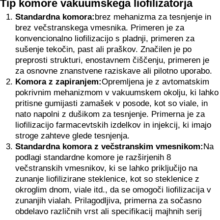
Tip komore vakuumskega liofilizatorja
Standardna komora:
brez mehanizma za tesnjenje in
brez večstranskega vmesnika. Primeren je za
konvencionalno liofilizacijo s pladnji, primeren za
sušenje tekočin, past ali praškov. Značilen je po
preprosti strukturi, enostavnem čiščenju, primeren je
za osnovne znanstvene raziskave ali pilotno uporabo.
Komora z zapiranjem:
Opremljena je z avtomatskim
pokrivnim mehanizmom v vakuumskem okolju, ki lahko
pritisne gumijasti zamašek v posode, kot so viale, in
nato napolni z dušikom za tesnjenje. Primerna je za
liofilizacijo farmacevtskih izdelkov in injekcij, ki imajo
stroge zahteve glede tesnjenja.
Standardna komora z večstranskim vmesnikom:
Na
podlagi standardne komore je razširjenih 8
večstranskih vmesnikov, ki se lahko priključijo na
zunanje liofilizirane steklenice, kot so steklenice z
okroglim dnom, viale itd., da se omogoči liofilizacija v
zunanjih vialah. Prilagodljiva, primerna za sočasno
obdelavo različnih vrst ali specifikacij majhnih serij