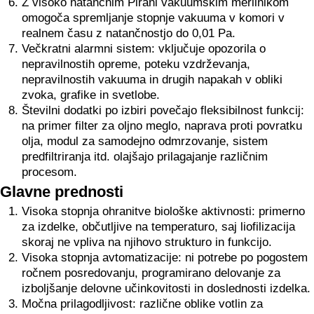
Z visoko natančnim Pirani vakuumskim merilnikom
omogoča spremljanje stopnje vakuuma v komori v
realnem času z natančnostjo do 0,01 Pa.
Večkratni alarmni sistem: vključuje opozorila o
nepravilnostih opreme, poteku vzdrževanja,
nepravilnostih vakuuma in drugih napakah v obliki
zvoka, grafike in svetlobe.
Številni dodatki po izbiri povečajo fleksibilnost funkcij:
na primer filter za oljno meglo, naprava proti povratku
olja, modul za samodejno odmrzovanje, sistem
predfiltriranja itd. olajšajo prilagajanje različnim
procesom.
Glavne prednosti
Visoka stopnja ohranitve biološke aktivnosti: primerno
za izdelke, občutljive na temperaturo, saj liofilizacija
skoraj ne vpliva na njihovo strukturo in funkcijo.
Visoka stopnja avtomatizacije: ni potrebe po pogostem
ročnem posredovanju, programirano delovanje za
izboljšanje delovne učinkovitosti in doslednosti izdelka.
Močna prilagodljivost: različne oblike votlin za