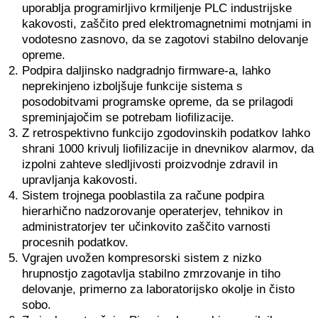
uporablja programirljivo krmiljenje PLC industrijske
kakovosti, zaščito pred elektromagnetnimi motnjami in
vodotesno zasnovo, da se zagotovi stabilno delovanje
opreme.
Podpira daljinsko nadgradnjo firmware-a, lahko
neprekinjeno izboljšuje funkcije sistema s
posodobitvami programske opreme, da se prilagodi
spreminjajočim se potrebam liofilizacije.
Z retrospektivno funkcijo zgodovinskih podatkov lahko
shrani 1000 krivulj liofilizacije in dnevnikov alarmov, da
izpolni zahteve sledljivosti proizvodnje zdravil in
upravljanja kakovosti.
Sistem trojnega pooblastila za račune podpira
hierarhično nadzorovanje operaterjev, tehnikov in
administratorjev ter učinkovito zaščito varnosti
procesnih podatkov.
Vgrajen uvožen kompresorski sistem z nizko
hrupnostjo zagotavlja stabilno zmrzovanje in tiho
delovanje, primerno za laboratorijsko okolje in čisto
sobo.