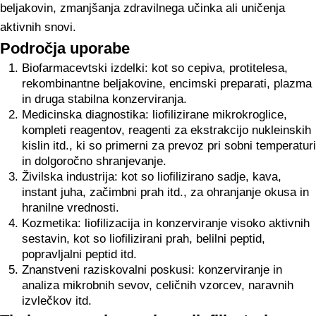
beljakovin, zmanjšanja zdravilnega učinka ali uničenja
aktivnih snovi.
Področja uporabe
Biofarmacevtski izdelki: kot so cepiva, protitelesa,
rekombinantne beljakovine, encimski preparati, plazma
in druga stabilna konzerviranja.
Medicinska diagnostika: liofilizirane mikrokroglice,
kompleti reagentov, reagenti za ekstrakcijo nukleinskih
kislin itd., ki so primerni za prevoz pri sobni temperaturi
in dolgoročno shranjevanje.
Živilska industrija: kot so liofilizirano sadje, kava,
instant juha, začimbni prah itd., za ohranjanje okusa in
hranilne vrednosti.
Kozmetika: liofilizacija in konzerviranje visoko aktivnih
sestavin, kot so liofilizirani prah, belilni peptid,
popravljalni peptid itd.
Znanstveni raziskovalni poskusi: konzerviranje in
analiza mikrobnih sevov, celičnih vzorcev, naravnih
izvlečkov itd.