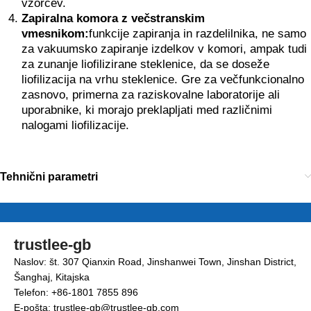
vzorcev.
Zapiralna komora z večstranskim
vmesnikom:
funkcije zapiranja in razdelilnika, ne samo
za vakuumsko zapiranje izdelkov v komori, ampak tudi
za zunanje liofilizirane steklenice, da se doseže
liofilizacija na vrhu steklenice. Gre za večfunkcionalno
zasnovo, primerna za raziskovalne laboratorije ali
uporabnike, ki morajo preklapljati med različnimi
nalogami liofilizacije.
Tehnični parametri
trustlee-gb
Naslov: št. 307 Qianxin Road, Jinshanwei Town, Jinshan District,
Šanghaj, Kitajska
Telefon: +86-1801 7855 896
E-pošta: trustlee-gb@trustlee-gb.com