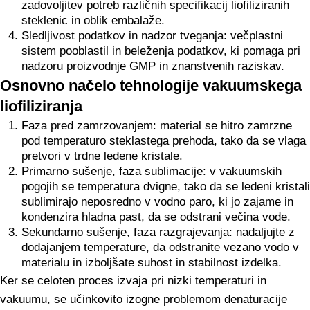
zadovoljitev potreb različnih specifikacij liofiliziranih
steklenic in oblik embalaže.
Sledljivost podatkov in nadzor tveganja: večplastni
sistem pooblastil in beleženja podatkov, ki pomaga pri
nadzoru proizvodnje GMP in znanstvenih raziskav.
Osnovno načelo tehnologije vakuumskega
liofiliziranja
Faza pred zamrzovanjem: material se hitro zamrzne
pod temperaturo steklastega prehoda, tako da se vlaga
pretvori v trdne ledene kristale.
Primarno sušenje, faza sublimacije: v vakuumskih
pogojih se temperatura dvigne, tako da se ledeni kristali
sublimirajo neposredno v vodno paro, ki jo zajame in
kondenzira hladna past, da se odstrani večina vode.
Sekundarno sušenje, faza razgrajevanja: nadaljujte z
dodajanjem temperature, da odstranite vezano vodo v
materialu in izboljšate suhost in stabilnost izdelka.
Ker se celoten proces izvaja pri nizki temperaturi in
vakuumu, se učinkovito izogne problemom denaturacije