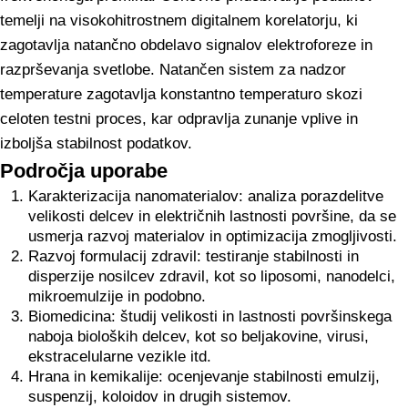
temelji na visokohitrostnem digitalnem korelatorju, ki
zagotavlja natančno obdelavo signalov elektroforeze in
razprševanja svetlobe. Natančen sistem za nadzor
temperature zagotavlja konstantno temperaturo skozi
celoten testni proces, kar odpravlja zunanje vplive in
izboljša stabilnost podatkov.
Področja uporabe
Karakterizacija nanomaterialov: analiza porazdelitve
velikosti delcev in električnih lastnosti površine, da se
usmerja razvoj materialov in optimizacija zmogljivosti.
Razvoj formulacij zdravil: testiranje stabilnosti in
disperzije nosilcev zdravil, kot so liposomi, nanodelci,
mikroemulzije in podobno.
Biomedicina: študij velikosti in lastnosti površinskega
naboja bioloških delcev, kot so beljakovine, virusi,
ekstracelularne vezikle itd.
Hrana in kemikalije: ocenjevanje stabilnosti emulzij,
suspenzij, koloidov in drugih sistemov.