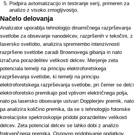
Podpira avtomatizacijo in testiranje serij, primeren za
analizo z visoko zmogljivostjo.
Načelo delovanja
Analizator uporablja tehnologijo dinamičnega razprševanja
svetlobe za obsevanje nanodelcev, razpršenih v tekočini, z
lasersko svetlobo, analizira spremembo intenzivnosti
razpršene svetlobe zaradi Brownovega gibanja in nato
izračuna porazdelitev velikosti delcev. Merjenje zeta
potenciala temelji na principu elektroforetskega
razprševanja svetlobe, ki temelji na principu
elektroforetskega razprševanja svetlobe, pri čemer se delci
elektroforetsko premikajo pod vplivom električnega polja,
nato pa lasersko obsevanje ustvari Dopplerjev premik, nato
pa analizira količino premika, da se s tehnologijo fotonske
korelacijske spektroskopije pridobi porazdelitev velikosti
delcev. Zeta potencial delcev se lahko dobi z analizo
frekvenčnega premika. Osnovno pridobivanje podatkov