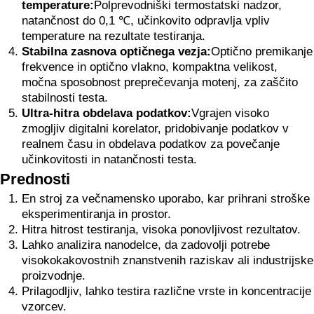
temperature:
Polprevodniški termostatski nadzor,
natančnost do 0,1 ℃, učinkovito odpravlja vpliv
temperature na rezultate testiranja.
Stabilna zasnova optičnega vezja:
Optično premikanje
frekvence in optično vlakno, kompaktna velikost,
močna sposobnost preprečevanja motenj, za zaščito
stabilnosti testa.
Ultra-hitra obdelava podatkov:
Vgrajen visoko
zmogljiv digitalni korelator, pridobivanje podatkov v
realnem času in obdelava podatkov za povečanje
učinkovitosti in natančnosti testa.
Prednosti
En stroj za večnamensko uporabo, kar prihrani stroške
eksperimentiranja in prostor.
Hitra hitrost testiranja, visoka ponovljivost rezultatov.
Lahko analizira nanodelce, da zadovolji potrebe
visokokakovostnih znanstvenih raziskav ali industrijske
proizvodnje.
Prilagodljiv, lahko testira različne vrste in koncentracije
vzorcev.