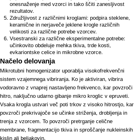
onesnaženje med vzorci in tako ščiti zanesljivost
rezultatov.
Združljivost z različnimi kroglami: podpira steklene,
keramične in nerjaveče jeklene krogle različnih
velikosti za različne potrebe vzorcev.
Vsestranski za različne eksperimentalne potrebe:
učinkovito obdeluje mehka tkiva, trde kosti,
evkariontske celice in mikrobne vzorce.
Načelo delovanja
Mikrotubni homogenizator uporablja visokofrekvenčni
sistem vzajemnega vibriranja. Ko je aktiviran, vibrira
vodoravno z vnaprej nastavljeno frekvenco, kar povzroči
hitro, naključno udarno gibanje mikro kroglic v epruveti.
Vsaka krogla ustvari več poti trkov z visoko hitrostjo, kar
povzroči prekrivajoče se učinke striženja, drobljenja in
trenja z vzorcem. To povzroči pretrganje celične
membrane, fragmentacijo tkiva in sproščanje nukleinskih
kislin ali beljakovin.