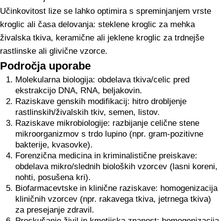
Učinkovitost lize se lahko optimira s spreminjanjem vrste
kroglic ali časa delovanja: steklene kroglic za mehka
živalska tkiva, keramične ali jeklene kroglic za trdnejše
rastlinske ali glivične vzorce.
Področja uporabe
Molekularna biologija: obdelava tkiva/celic pred
ekstrakcijo DNA, RNA, beljakovin.
Raziskave genskih modifikacij: hitro drobljenje
rastlinskih/živalskih tkiv, semen, listov.
Raziskave mikrobiologije: razbijanje celične stene
mikroorganizmov s trdo lupino (npr. gram-pozitivne
bakterije, kvasovke).
Forenzična medicina in kriminalistične preiskave:
obdelava mikro/slednih bioloških vzorcev (lasni koreni,
nohti, posušena kri).
Biofarmacevtske in klinične raziskave: homogenizacija
kliničnih vzorcev (npr. rakavega tkiva, jetrnega tkiva)
za presejanje zdravil.
Preskušanje živil in kmetijska znanost: homogenizacija