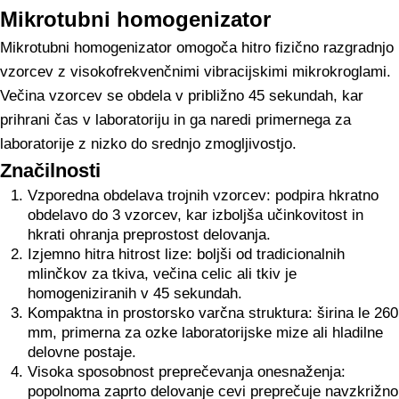
Mikrotubni homogenizator
Mikrotubni homogenizator omogoča hitro fizično razgradnjo
vzorcev z visokofrekvenčnimi vibracijskimi mikrokroglami.
Večina vzorcev se obdela v približno 45 sekundah, kar
prihrani čas v laboratoriju in ga naredi primernega za
laboratorije z nizko do srednjo zmogljivostjo.
Značilnosti
Vzporedna obdelava trojnih vzorcev: podpira hkratno
obdelavo do 3 vzorcev, kar izboljša učinkovitost in
hkrati ohranja preprostost delovanja.
Izjemno hitra hitrost lize: boljši od tradicionalnih
mlinčkov za tkiva, večina celic ali tkiv je
homogeniziranih v 45 sekundah.
Kompaktna in prostorsko varčna struktura: širina le 260
mm, primerna za ozke laboratorijske mize ali hladilne
delovne postaje.
Visoka sposobnost preprečevanja onesnaženja:
popolnoma zaprto delovanje cevi preprečuje navzkrižno