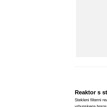
Reaktor s s
Stekleni filterni 
vrhunskega borosi