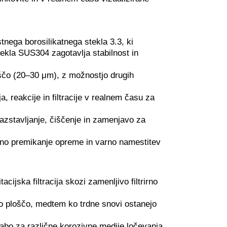
tnega borosilikatnega stekla 3.3, ki
jekla SUS304 zagotavlja stabilnost in
oščo (20–30 μm), z možnostjo drugih
 reakcije in filtracije v realnem času za
razstavljanje, čiščenje in zamenjavo za
no premikanje opreme in varno namestitev
cijska filtracija skozi zamenljivo filtrirno
rno ploščo, medtem ko trdne snovi ostanejo
abo za različne korozivne medije ločevanja.