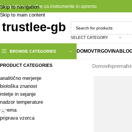
Kompleksne storitve za instrumente in opremo
Skip to navigation
Skip to main content
SELECT CATEGORY
DOMOV
TRGOVINA
BLO
BROWSE CATEGORIES
PRODUCT CATEGORIES
Domov
oprema
st
analitično merjenje
biološka znanost
mletje in sejanje
nadzor temperature
oprema
priprava vzorca