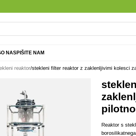
G
O NAS
PIŠITE NAM
ekleni reaktor
stekleni filter reaktor z zaklenljivimi kolesci z
steklen
zaklenl
pilotno
Reaktor s stekl
borosilikatnega