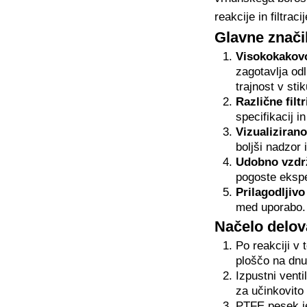
reakcije in filtracij
Glavne znači
Visokokakovo
zagotavlja od
trajnost v sti
Različne filt
specifikacij i
Vizualizirano
boljši nadzor 
Udobno vzdr
pogoste ekspe
Prilagodljivo
med uporabo.
Načelo delov
Po reakciji v 
ploščo na dnu
Izpustni venti
za učinkovito 
PTFE pesek je