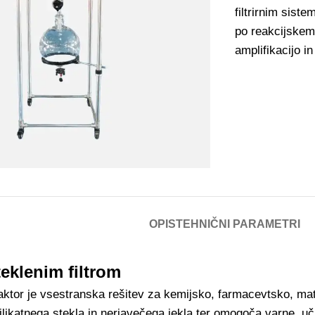
filtrirnim siste
po reakcijskem
amplifikacijo i
OPIS
TEHNIČNI PARAMETRI
teklenim filtrom
reaktor je vsestranska rešitev za kemijsko, farmacevtsko, mate
likatnega stekla in nerjavečega jekla ter omogoča varne, uči