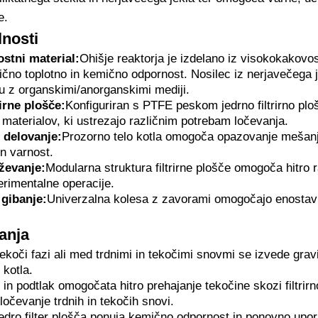
e.
lnosti
stni material:
Ohišje reaktorja je izdelano iz visokokakovos
lično toplotno in kemično odpornost. Nosilec iz nerjavečega 
ku z organskimi/anorganskimi mediji.
rirne plošče:
Konfiguriran s PTFE peskom jedrno filtrirno pl
n materialov, ki ustrezajo različnim potrebam ločevanja.
 delovanje:
Prozorno telo kotla omogoča opazovanje mešanja,
in varnost.
ževanje:
Modularna struktura filtrirne plošče omogoča hitro 
rimentalne operacije.
 gibanje:
Univerzalna kolesa z zavorami omogočajo enostav
anja
tekoči fazi ali med trdnimi in tekočimi snovmi se izvede gravita
 kotla.
l in podtlak omogočata hitro prehajanje tekočine skozi filtri
ločevanje trdnih in tekočih snovi.
dro filter plošča ponuja kemično odpornost in ponovno upor