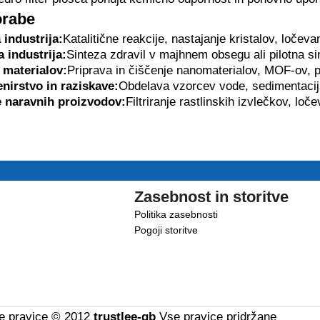
orabe
industrija:
Katalitične reakcije, nastajanje kristalov, ločev
 industrija:
Sinteza zdravil v majhnem obsegu ali pilotna si
 materialov:
Priprava in čiščenje nanomaterialov, MOF-ov, p
nirstvo in raziskave:
Obdelava vzorcev vode, sedimentacij
e naravnih proizvodov:
Filtriranje rastlinskih izvlečkov, loč
Zasebnost in storitve
Politika zasebnosti
Pogoji storitve
e pravice © 2012
trustlee-gb
Vse pravice pridržane