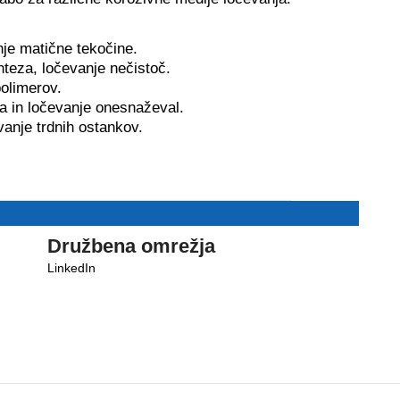
anje matične tekočine.
nteza, ločevanje nečistoč.
olimerov.
a in ločevanje onesnaževal.
evanje trdnih ostankov.
Družbena omrežja
LinkedIn