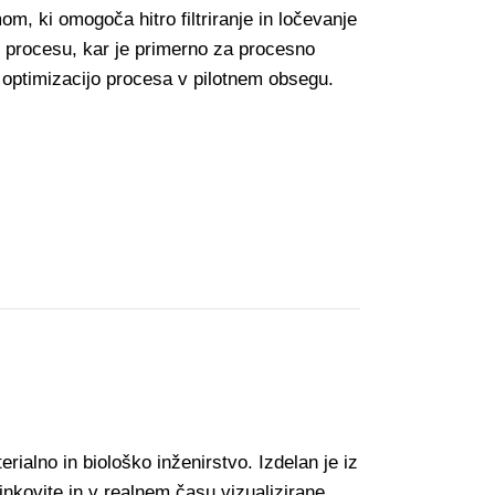
mom, ki omogoča hitro filtriranje in ločevanje
 procesu, kar je primerno za procesno
n optimizacijo procesa v pilotnem obsegu.
rialno in biološko inženirstvo. Izdelan je iz
nkovite in v realnem času vizualizirane