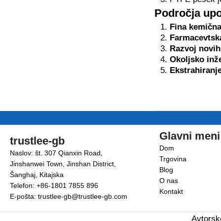
Področja up
Fina kemična 
Farmacevtska
Razvoj novih
Okoljsko inže
Ekstrahiranj
Glavni meni
trustlee-gb
Dom
Naslov: št. 307 Qianxin Road,
Trgovina
Jinshanwei Town, Jinshan District,
Blog
Šanghaj, Kitajska
O nas
Telefon: +86-1801 7855 896
Kontakt
E-pošta: trustlee-gb@trustlee-gb.com
Avtorsk