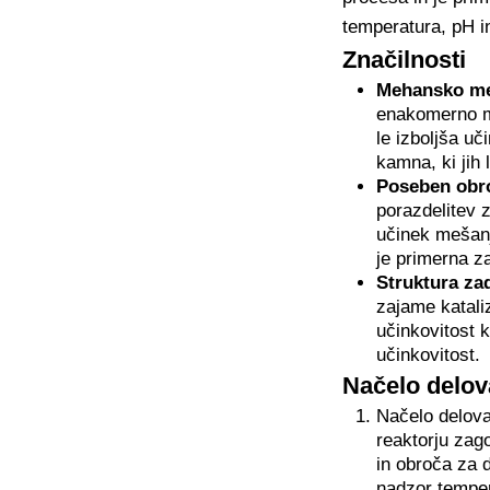
temperatura, pH in
Značilnosti
Mehansko me
enakomerno me
le izboljša u
kamna, ki jih
Poseben obro
porazdelitev 
učinek mešanja
je primerna za
Struktura za
zajame katali
učinkovitost 
učinkovitost.
Načelo delov
Načelo delova
reaktorju zag
in obroča za 
nadzor temper