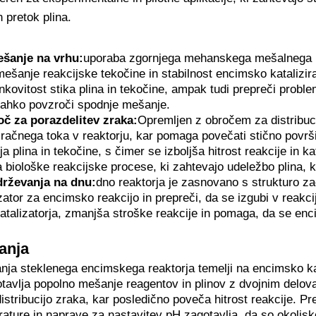
 pretok plina.
šanje na vrhu:
uporaba zgornjega mehanskega mešalnega n
šanje reakcijske tekočine in stabilnost encimsko katalizir
činkovitost stika plina in tekočine, ampak tudi prepreči pro
 lahko povzroči spodnje mešanje.
č za porazdelitev zraka:
Opremljen z obročem za distribu
zračnega toka v reaktorju, kar pomaga povečati stično površi
 plina in tekočine, s čimer se izboljša hitrost reakcije in k
 biološke reakcijske procese, ki zahtevajo udeležbo plina, k
drževanja na dnu:
dno reaktorja je zasnovano s strukturo za
zator za encimsko reakcijo in prepreči, da se izgubi v reakc
katalizatorja, zmanjša stroške reakcije in pomaga, da se en
anja
nja steklenega encimskega reaktorja temelji na encimsko kata
otavlja popolno mešanje reagentov in plinov z dvojnim del
distribucijo zraka, kar posledično poveča hitrost reakcije.
ature in naprave za nastavitev pH zagotavlja, da so okolj