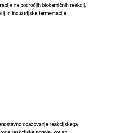
ablja na področjih biokemičnih reakcij,
ij in industrijske fermentacije.
a enostavno opazovanje reakcijskega
troge reakcijske pogoje, kot so