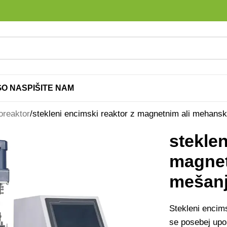
G
O NAS
PIŠITE NAM
oreaktor
stekleni encimski reaktor z magnetnim ali mehan
steklen
magnet
mešan
Stekleni encims
se posebej upor