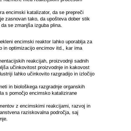
a encimski katalizator, da se prepreči
 je zasnovan tako, da upošteva dober stik
a, da se zmanjša izguba plina.
ekleni encimski reaktor lahko uporablja za
o in optimizacijo encimov itd., kar ima
entacijskih reakcijah, proizvodnji sadnih
oljša učinkovitost proizvodnje in kakovost
striji lahko učinkovito razgradijo in izločijo
eti in biološkega razgradnje organskih
la s pomočjo encimsko katalizirane
mentov z encimskimi reakcijami, razvoj in
nanstvena raziskovalna področja, saj
nje.