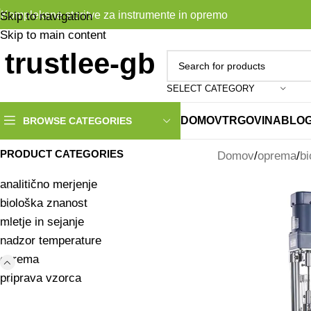
Kompleksne storitve za instrumente in opremo
Skip to navigation
Skip to main content
SELECT CATEGORY
DOMOV
TRGOVINA
BLO
BROWSE CATEGORIES
PRODUCT CATEGORIES
Domov
oprema
bi
analitično merjenje
biološka znanost
mletje in sejanje
nadzor temperature
oprema
priprava vzorca