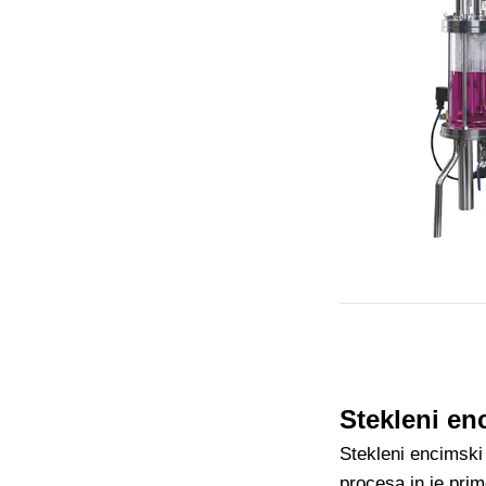
Stekleni en
Stekleni encimski
procesa in je prim