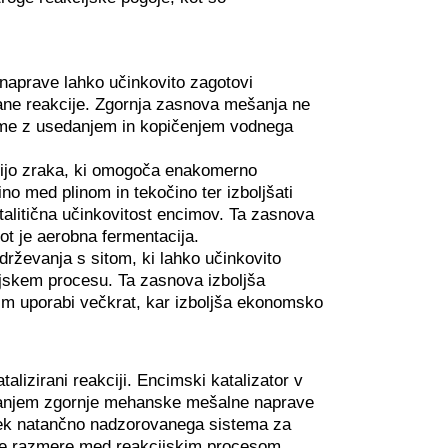
aprave lahko učinkovito zagotovi
ane reakcije. Zgornja zasnova mešanja ne
bleme z usedanjem in kopičenjem vodnega
cijo zraka, ki omogoča enakomerno
no med plinom in tekočino ter izboljšati
atalitična učinkovitost encimov. Ta zasnova
ot je aerobna fermentacija.
drževanja s sitom, ki lahko učinkovito
ijskem procesu. Ta zasnova izboljša
cim uporabi večkrat, kar izboljša ekonomsko
lizirani reakciji. Encimski katalizator v
ovanjem zgornje mehanske mešalne naprave
 Prek natančno nadzorovanega sistema za
ske razmere med reakcijskim procesom