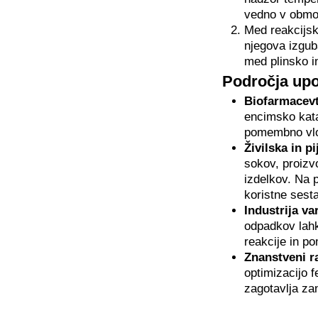
vedno v obmo
Med reakcijsk
njegova izgub
med plinsko in
Področja up
Biofarmacevt
encimsko katal
pomembno vlog
Živilska in p
sokov, proizvo
izdelkov. Na p
koristne sest
Industrija va
odpadkov lahk
reakcije in po
Znanstveni r
optimizacijo 
zagotavlja za