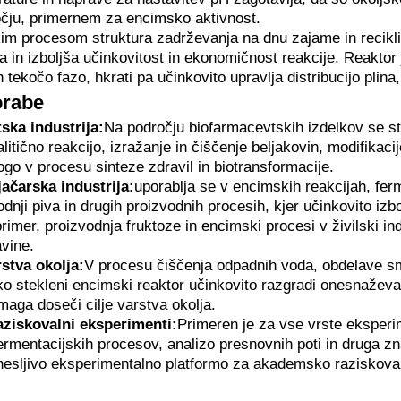
čju, primernem za encimsko aktivnost.
im procesom struktura zadrževanja na dnu zajame in reciklir
a in izboljša učinkovitost in ekonomičnost reakcije. Reaktor
 tekočo fazo, hkrati pa učinkovito upravlja distribucijo plin
orabe
ska industrija:
Na področju biofarmacevtskih izdelkov se st
itično reakcijo, izražanje in čiščenje beljakovin, modifikacij
o v procesu sinteze zdravil in biotransformacije.
ijačarska industrija:
uporablja se v encimskih reakcijah, ferm
dnji piva in drugih proizvodnih procesih, kjer učinkovito izb
rimer, proizvodnja fruktoze in encimski procesi v živilski indu
avine.
rstva okolja:
V procesu čiščenja odpadnih voda, obdelave sm
o stekleni encimski reaktor učinkovito razgradi onesnaževa
maga doseči cilje varstva okolja.
aziskovalni eksperimenti:
Primeren je za vse vrste eksperi
fermentacijskih procesov, analizo presnovnih poti in druga z
nesljivo eksperimentalno platformo za akademsko raziskova