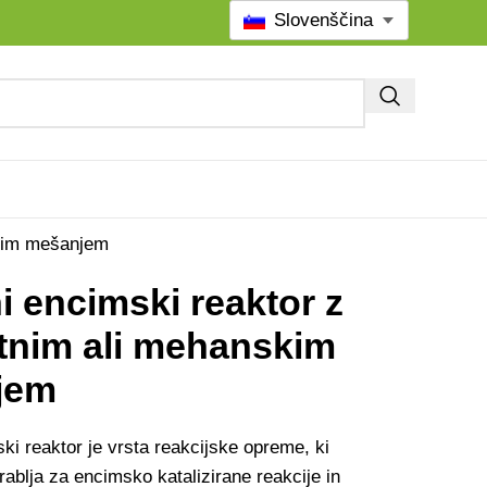
Slovenščina
skim mešanjem
i encimski reaktor z
nim ali mehanskim
jem
ki reaktor je vrsta reakcijske opreme, ki
ablja za encimsko katalizirane reakcije in