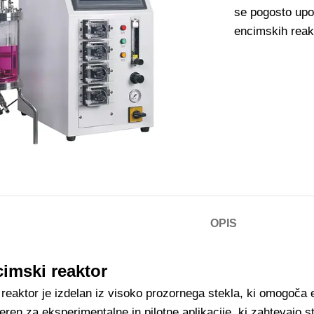
se pogosto upor
encimskih reakc
OPIS
cimski reaktor
 reaktor je izdelan iz visoko prozornega stekla, ki omogoč
eren za eksperimentalne in pilotne aplikacije, ki zahtevajo s